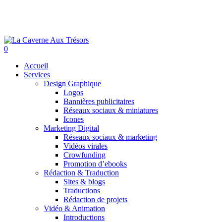
Skip
to
main
content
0
Menu
Accueil
Services
Design Graphique
Logos
Bannières publicitaires
Réseaux sociaux & miniatures
Icones
Marketing Digital
Réseaux sociaux & marketing
Vidéos virales
Crowfunding
Promotion d’ebooks
Rédaction & Traduction
Sites & blogs
Traductions
Rédaction de projets
Vidéo & Animation
Introductions