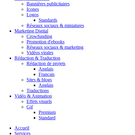
Bannières publicitaires
Icones
Logos
Standards
Réseaux sociaux & miniatures
Marketing Digital
Crowfunding
Promotion d'ebooks
Réseaux sociaux & marketing
Vidéos virales
Rédaction & Traduction
Rédaction de projets
Anglais
Français
Sites & blogs
Anglais
Traductions
Vidéo & Animation
Effets visuels
Gif
Premium
Standard
Close
Accueil
Menu
Services