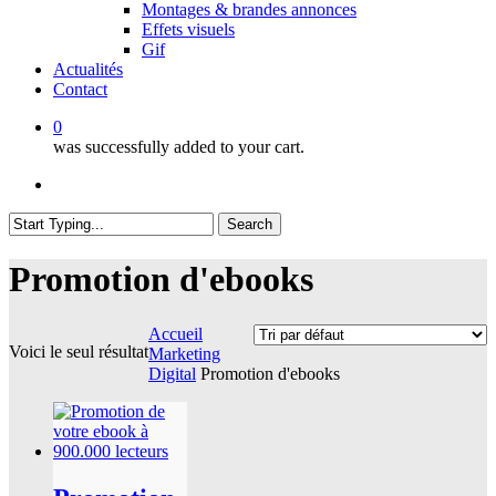
Montages & brandes annonces
Effets visuels
Gif
Actualités
Contact
0
was successfully added to your cart.
twitter
facebook
instagram
Search
Close
Search
Promotion d'ebooks
Accueil
Voici le seul résultat
Marketing
Digital
Promotion d'ebooks