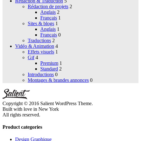
Rédaction & Traduction
5
Rédaction de projets
2
Anglais
2
Français
1
Sites & blogs
1
Anglais
1
Français
0
Traductions
2
Vidéo & Animation
4
Effets visuels
1
Gif
4
Premium
1
Standard
2
Introductions
0
Montages & brandes annonces
0
Copyright © 2016 Salient WordPress Theme.
Built with love in New York
All rights reserved.
Product categories
Design Graphique